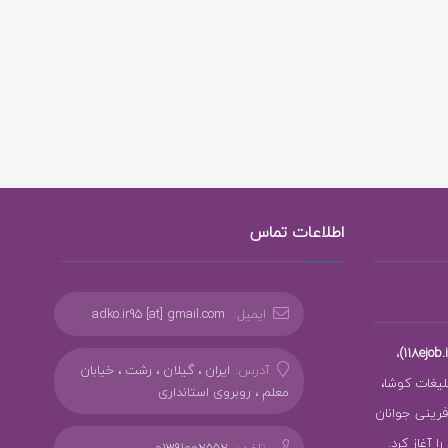
اطلاعات تماس
ایمیل:
adko.ir95 [at] gmail.com
،
آدرس:
ایران ، گیلان ، رشت ، خیابان
بلیغات کوشا،
معلم ، روبروی استانداری
ز کارآفرینی جوانان
 آغاز کرد.
تلفن:
01391002552