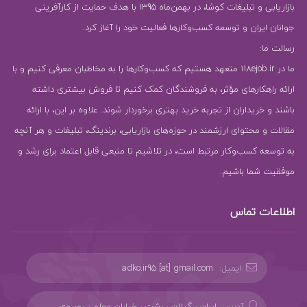
بازاریابی و تبلیغات کوشا، در بهمن‌ماه 1395 با هدف حمایت از کارآفرینی
جوانان ایران و توسعه کسب‌وکارها فعالیت خود را آغاز کرد.
رسالت ما:
ما در 118ejob.ir متعهد هستیم که کسب‌وکارها را به مخاطبان معرفی کنیم و با
ارائه راهکارهای مؤثر، به فروشندگان کمک کنیم تا فروش بیشتری داشته
باشند و خریداران از تجربه خرید بهتری برخوردار شوند. علاوه بر این، با ارائه
مقالات و محتوای ارزشمند در حوزه‌های بازاریابی، برندینگ، تبلیغات و هر آنچه
به توسعه کسب‌وکار مرتبط است، در تلاشیم تا منبعی قابل اعتماد برای رشد و
موفقیت شما باشیم.
اطلاعات تماس
ایمیل:
adko.ir95 [at] gmail.com
آدرس:
ایران ، گیلان ، رشت ، خیابان معلم ، روبروی