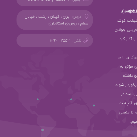
،
آدرس:
ایران ، گیلان ، رشت ، خیابان
بلیغات کوشا،
معلم ، روبروی استانداری
ز کارآفرینی جوانان
 آغاز کرد.
تلفن:
01391002552
سب‌وکارها را به
ی مؤثر، به
ی داشته
رخوردار شوند.
رزشمند در
هر آنچه به
 تا منبعی
یم.