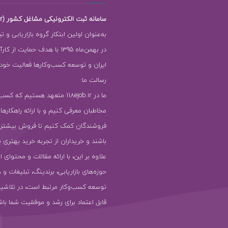
سامانه ثبت الکترونیکی مشاغل کشور (118ejob.ir)
به‌عنوان اولین ابتکار گروه بازاریابی و ت
در بهمن‌ماه 1395 با هدف حمایت ا
ایران و توسعه کسب‌وکارها فعالیت خود را
رسالت ما:
ما در 118ejob.ir متعهد هستیم که ک
مخاطبان معرفی کنیم و با ارائه راهکارها
فروشندگان کمک کنیم تا فروش بیشتر
باشند و خریداران از تجربه خرید بهتری ب
علاوه بر این، با ارائه مقالات و محتوای ا
حوزه‌های بازاریابی، برندینگ، تبلیغات و 
توسعه کسب‌وکار مرتبط است، در تلاشیم
قابل اعتماد برای رشد و موفقیت شما باش