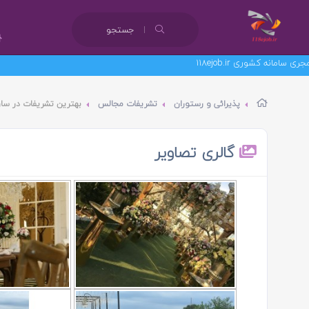
جستجو
پذیرائی و رستوران
تشریفات مجالس
بهترین تشریفات در سا
گالری تصاویر