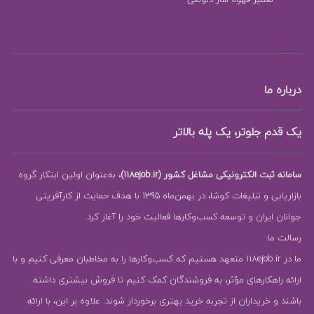
درباره ما
یک قدم جلوتر، یک پله بالاتر
سامانه ثبت الکترونیکی مشاغل کشور (118ejob.ir)
، به‌عنوان اولین ابتکار گروه
بازاریابی و تبلیغات کوشا، در بهمن‌ماه 1395 با هدف حمایت از کارآفرینی
جوانان ایران و توسعه کسب‌وکارها فعالیت خود را آغاز کرد.
رسالت ما:
ما در 118ejob.ir متعهد هستیم که کسب‌وکارها را به مخاطبان معرفی کنیم و با
ارائه راهکارهای مؤثر، به فروشندگان کمک کنیم تا فروش بیشتری داشته
باشند و خریداران از تجربه خرید بهتری برخوردار شوند. علاوه بر این، با ارائه