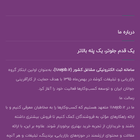
درباره ما
یک قدم جلوتر، یک پله بالاتر
سامانه ثبت الکترونیکی مشاغل کشور (118ejob.ir)
، به‌عنوان اولین ابتکار گروه
بازاریابی و تبلیغات کوشا، در بهمن‌ماه 1395 با هدف حمایت از کارآفرینی
جوانان ایران و توسعه کسب‌وکارها فعالیت خود را آغاز کرد.
رسالت ما:
ما در 118ejob.ir متعهد هستیم که کسب‌وکارها را به مخاطبان معرفی کنیم و با
ارائه راهکارهای مؤثر، به فروشندگان کمک کنیم تا فروش بیشتری داشته
باشند و خریداران از تجربه خرید بهتری برخوردار شوند. علاوه بر این، با ارائه
مقالات و محتوای ارزشمند در حوزه‌های بازاریابی، برندینگ، تبلیغات و هر آنچه