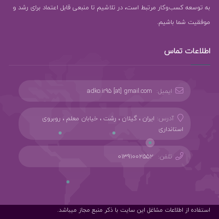
به توسعه کسب‌وکار مرتبط است، در تلاشیم تا منبعی قابل اعتماد برای رشد و
موفقیت شما باشیم.
اطلاعات تماس
ایمیل:
adko.ir95 [at] gmail.com
آدرس:
ایران ، گیلان ، رشت ، خیابان معلم ، روبروی
استانداری
تلفن:
01391002552
استفاده از اطلاعات مشاغل این سایت با ذکر منبع مجاز میباشد.