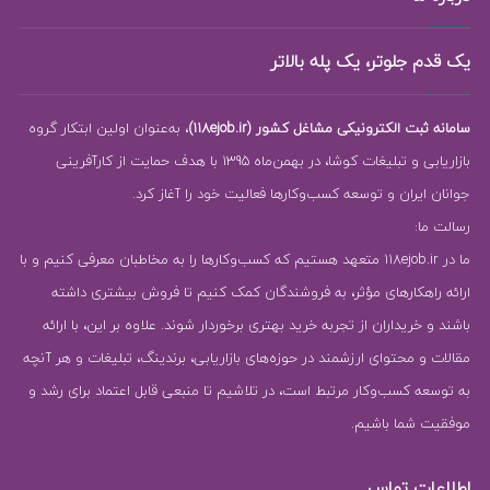
یک قدم جلوتر، یک پله بالاتر
سامانه ثبت الکترونیکی مشاغل کشور (118ejob.ir)
، به‌عنوان اولین ابتکار گروه
بازاریابی و تبلیغات کوشا، در بهمن‌ماه 1395 با هدف حمایت از کارآفرینی
جوانان ایران و توسعه کسب‌وکارها فعالیت خود را آغاز کرد.
رسالت ما:
ما در 118ejob.ir متعهد هستیم که کسب‌وکارها را به مخاطبان معرفی کنیم و با
ارائه راهکارهای مؤثر، به فروشندگان کمک کنیم تا فروش بیشتری داشته
باشند و خریداران از تجربه خرید بهتری برخوردار شوند. علاوه بر این، با ارائه
مقالات و محتوای ارزشمند در حوزه‌های بازاریابی، برندینگ، تبلیغات و هر آنچه
به توسعه کسب‌وکار مرتبط است، در تلاشیم تا منبعی قابل اعتماد برای رشد و
موفقیت شما باشیم.
اطلاعات تماس