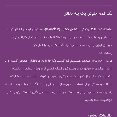
یک قدم جلوتر، یک پله بالاتر
سامانه ثبت الکترونیکی مشاغل کشور (118ejob.ir)
، به‌عنوان اولین ابتکار گروه
بازاریابی و تبلیغات کوشا، در بهمن‌ماه 1395 با هدف حمایت از کارآفرینی
جوانان ایران و توسعه کسب‌وکارها فعالیت خود را آغاز کرد.
رسالت ما:
ما در 118ejob.ir متعهد هستیم که کسب‌وکارها را به مخاطبان معرفی کنیم و با
ارائه راهکارهای مؤثر، به فروشندگان کمک کنیم تا فروش بیشتری داشته
باشند و خریداران از تجربه خرید بهتری برخوردار شوند. علاوه بر این، با ارائه
مقالات و محتوای ارزشمند در حوزه‌های بازاریابی، برندینگ، تبلیغات و هر آنچه
به توسعه کسب‌وکار مرتبط است، در تلاشیم تا منبعی قابل اعتماد برای رشد و
موفقیت شما باشیم.
اطلاعات تماس