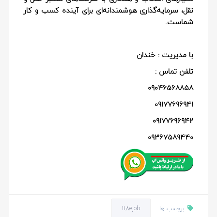
نقل، سرمایه‌گذاری هوشمندانه‌ای برای آینده کسب و کار
شماست.
با مدیریت : خندان
تلفن تماس :
09046568858
09177696941
09177696942
09367589440
118ejob
برچسب ها