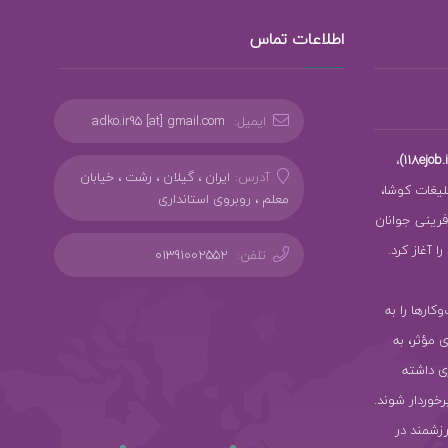
اطلاعات تماس
ایمیل:
adko.ir95 [at] gmail.com
،
آدرس:
ایران ، گیلان ، رشت ، خیابان
بلیغات کوشا،
معلم ، روبروی استانداری
ز کارآفرینی جوانان
 آغاز کرد.
تلفن:
01391002552
سب‌وکارها را به
ی مؤثر، به
ی داشته
رخوردار شوند.
رزشمند در