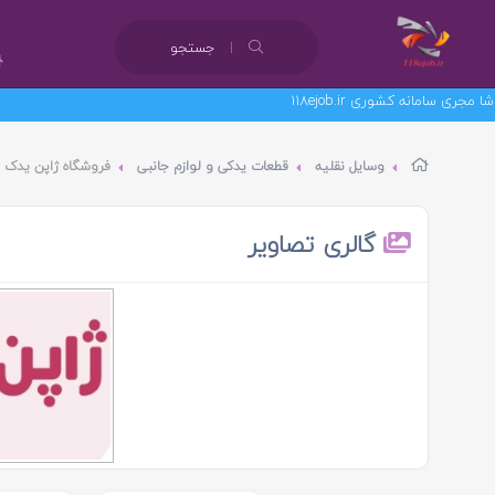
جستجو
مانه کشوری 118ejob.ir
وسایل نقلیه
قطعات یدکی و لوازم جانبی
فروشگاه ژاپن یدک د
گالری تصاویر