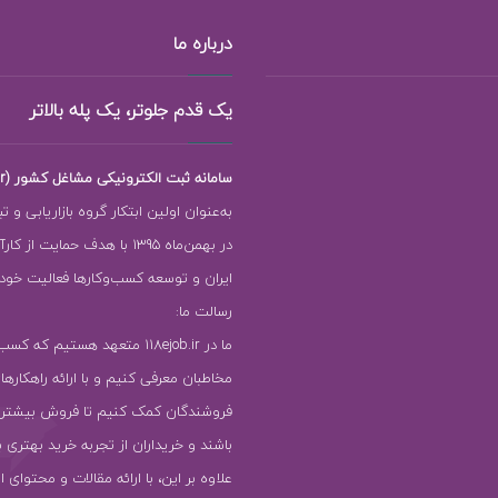
درباره ما
یک قدم جلوتر، یک پله بالاتر
سامانه ثبت الکترونیکی مشاغل کشور (118ejob.ir)
به‌عنوان اولین ابتکار گروه بازاریابی و ت
در بهمن‌ماه 1395 با هدف حمایت ا
ایران و توسعه کسب‌وکارها فعالیت خود را
رسالت ما:
ما در 118ejob.ir متعهد هستیم که ک
مخاطبان معرفی کنیم و با ارائه راهکارها
فروشندگان کمک کنیم تا فروش بیشتر
باشند و خریداران از تجربه خرید بهتری ب
علاوه بر این، با ارائه مقالات و محتوای ا