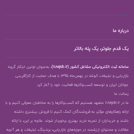
درباره ما
یک قدم جلوتر، یک پله بالاتر
سامانه ثبت الکترونیکی مشاغل کشور (118ejob.ir)
، به‌عنوان اولین ابتکار گروه
بازاریابی و تبلیغات کوشا، در بهمن‌ماه 1395 با هدف حمایت از کارآفرینی
جوانان ایران و توسعه کسب‌وکارها فعالیت خود را آغاز کرد.
رسالت ما:
ما در 118ejob.ir متعهد هستیم که کسب‌وکارها را به مخاطبان معرفی کنیم و با
ارائه راهکارهای مؤثر، به فروشندگان کمک کنیم تا فروش بیشتری داشته
باشند و خریداران از تجربه خرید بهتری برخوردار شوند. علاوه بر این، با ارائه
مقالات و محتوای ارزشمند در حوزه‌های بازاریابی، برندینگ، تبلیغات و هر آنچه