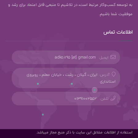
به توسعه کسب‌وکار مرتبط است، در تلاشیم تا منبعی قابل اعتماد برای رشد و
موفقیت شما باشیم.
اطلاعات تماس
ایمیل:
adko.ir95 [at] gmail.com
آدرس:
ایران ، گیلان ، رشت ، خیابان معلم ، روبروی
استانداری
تلفن:
01391002552
استفاده از اطلاعات مشاغل این سایت با ذکر منبع مجاز میباشد.