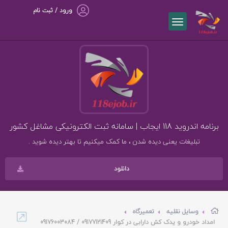
ورود / ثبت نام
برنامه اندروید 118 ایجاب | سامانه ثبت الکترونیکی مشاغل کشور
تبلیغات یعنی دیده شدن ، ما کمک میکنیم تا بهتر دیده شوید .
دانلود
وسایل نقلیه
تعمیرگاه
امداد خودرو و یدک کش دارابی در کوار 09177121409 / 09176003084