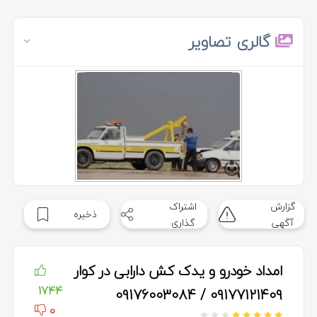
گالری تصاویر
گزارش
اشتراک
ذخیره
آگهی
گذاری
امداد خودرو و یدک کش دارابی در کوار
1744
09177121409 / 09176003084
0