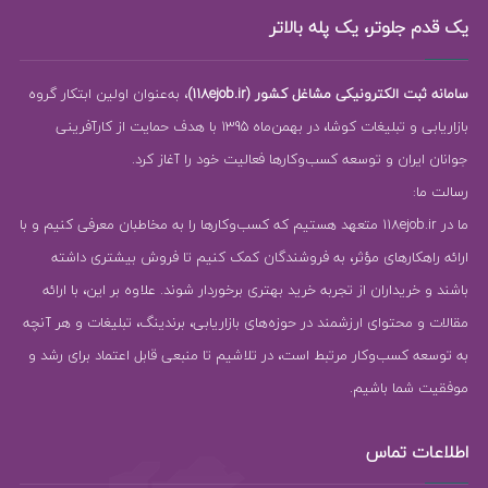
یک قدم جلوتر، یک پله بالاتر
سامانه ثبت الکترونیکی مشاغل کشور (118ejob.ir)
، به‌عنوان اولین ابتکار گروه
بازاریابی و تبلیغات کوشا، در بهمن‌ماه 1395 با هدف حمایت از کارآفرینی
جوانان ایران و توسعه کسب‌وکارها فعالیت خود را آغاز کرد.
رسالت ما:
ما در 118ejob.ir متعهد هستیم که کسب‌وکارها را به مخاطبان معرفی کنیم و با
ارائه راهکارهای مؤثر، به فروشندگان کمک کنیم تا فروش بیشتری داشته
باشند و خریداران از تجربه خرید بهتری برخوردار شوند. علاوه بر این، با ارائه
مقالات و محتوای ارزشمند در حوزه‌های بازاریابی، برندینگ، تبلیغات و هر آنچه
به توسعه کسب‌وکار مرتبط است، در تلاشیم تا منبعی قابل اعتماد برای رشد و
موفقیت شما باشیم.
اطلاعات تماس