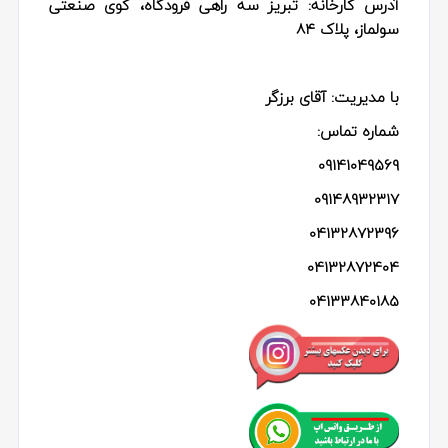
آدرس کارخانه:
تبریز سه راهی فرودگاه، کوی صنعتی
سولماز، پلاک ۸۴
با مدیریت: آقای برزگر
شماره تماس:
09141049569
09148932317
04132872396
04132872404
04133840185