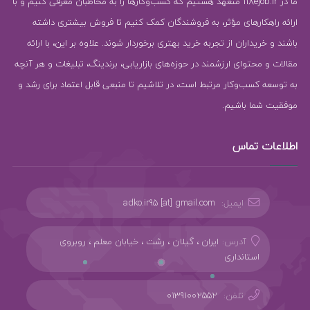
ما در 118ejob.ir متعهد هستیم که کسب‌وکارها را به مخاطبان معرفی کنیم و با
ارائه راهکارهای مؤثر، به فروشندگان کمک کنیم تا فروش بیشتری داشته
باشند و خریداران از تجربه خرید بهتری برخوردار شوند. علاوه بر این، با ارائه
مقالات و محتوای ارزشمند در حوزه‌های بازاریابی، برندینگ، تبلیغات و هر آنچه
به توسعه کسب‌وکار مرتبط است، در تلاشیم تا منبعی قابل اعتماد برای رشد و
موفقیت شما باشیم.
اطلاعات تماس
ایمیل:
adko.ir95 [at] gmail.com
آدرس:
ایران ، گیلان ، رشت ، خیابان معلم ، روبروی
استانداری
تلفن:
01391002552