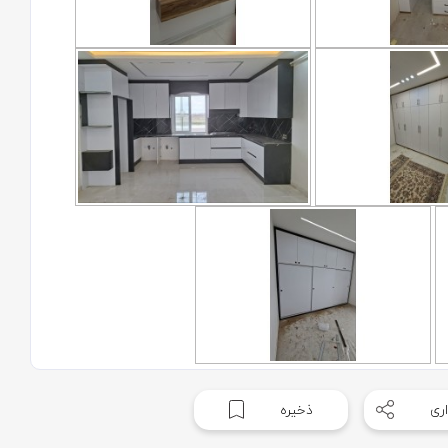
ری
ذخیره