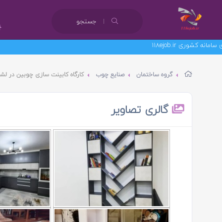
جستجو
گروه ساختمان
صنایع چوب
کارگاه کابینت سازی چوبین در لش
گالری تصاویر