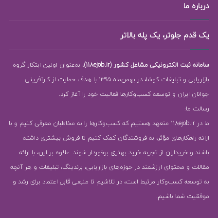
درباره ما
یک قدم جلوتر، یک پله بالاتر
سامانه ثبت الکترونیکی مشاغل کشور (118ejob.ir)
، به‌عنوان اولین ابتکار گروه
بازاریابی و تبلیغات کوشا، در بهمن‌ماه 1395 با هدف حمایت از کارآفرینی
جوانان ایران و توسعه کسب‌وکارها فعالیت خود را آغاز کرد.
رسالت ما:
ما در 118ejob.ir متعهد هستیم که کسب‌وکارها را به مخاطبان معرفی کنیم و با
ارائه راهکارهای مؤثر، به فروشندگان کمک کنیم تا فروش بیشتری داشته
باشند و خریداران از تجربه خرید بهتری برخوردار شوند. علاوه بر این، با ارائه
مقالات و محتوای ارزشمند در حوزه‌های بازاریابی، برندینگ، تبلیغات و هر آنچه
به توسعه کسب‌وکار مرتبط است، در تلاشیم تا منبعی قابل اعتماد برای رشد و
موفقیت شما باشیم.