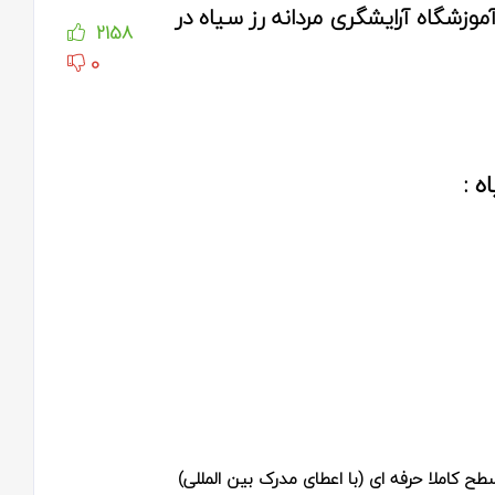
موزشگاه آرایشگری مردانه رز سیاه در
2158
0
ه :
طح کاملا حرفه ای (با اعطای مدرک بین المللی)