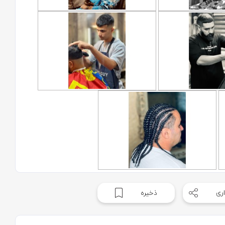
ری
ذخیره