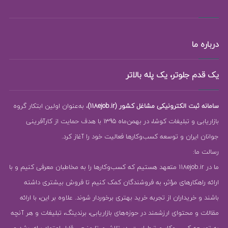
درباره ما
یک قدم جلوتر، یک پله بالاتر
سامانه ثبت الکترونیکی مشاغل کشور (118ejob.ir)
، به‌عنوان اولین ابتکار گروه
بازاریابی و تبلیغات کوشا، در بهمن‌ماه 1395 با هدف حمایت از کارآفرینی
جوانان ایران و توسعه کسب‌وکارها فعالیت خود را آغاز کرد.
رسالت ما:
ما در 118ejob.ir متعهد هستیم که کسب‌وکارها را به مخاطبان معرفی کنیم و با
ارائه راهکارهای مؤثر، به فروشندگان کمک کنیم تا فروش بیشتری داشته
باشند و خریداران از تجربه خرید بهتری برخوردار شوند. علاوه بر این، با ارائه
مقالات و محتوای ارزشمند در حوزه‌های بازاریابی، برندینگ، تبلیغات و هر آنچه
به توسعه کسب‌وکار مرتبط است، در تلاشیم تا منبعی قابل اعتماد برای رشد و