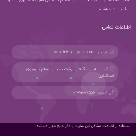
موفقیت شما باشیم.
اطلاعات تماس
ایمیل:
adko.ir95 [at] gmail.com
آدرس:
ایران ، گیلان ، رشت ، خیابان معلم ، روبروی
استانداری
تلفن:
01391002552
استفاده از اطلاعات مشاغل این سایت با ذکر منبع مجاز میباشد.