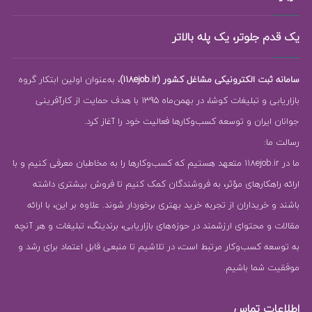
یک قدم جلوتر، یک پله بالاتر
سامانه ثبت الکترونیکی مشاغل کشور (118ejob.ir)
، به‌عنوان اولین ابتکار گروه
بازاریابی و تبلیغات کوشا، در بهمن‌ماه 1395 با هدف حمایت از کارآفرینی
جوانان ایران و توسعه کسب‌وکارها فعالیت خود را آغاز کرد.
رسالت ما:
ما در 118ejob.ir متعهد هستیم که کسب‌وکارها را به مخاطبان معرفی کنیم و با
ارائه راهکارهای مؤثر، به فروشندگان کمک کنیم تا فروش بیشتری داشته
باشند و خریداران از تجربه خرید بهتری برخوردار شوند. علاوه بر این، با ارائه
مقالات و محتوای ارزشمند در حوزه‌های بازاریابی، برندینگ، تبلیغات و هر آنچه
به توسعه کسب‌وکار مرتبط است، در تلاشیم تا منبعی قابل اعتماد برای رشد و
موفقیت شما باشیم.
اطلاعات تماس