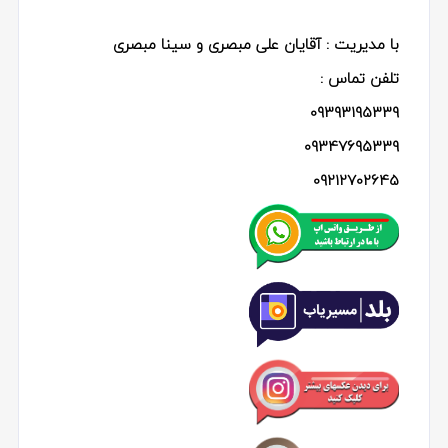
با مدیریت : آقایان علی مبصری و سینا مبصری
تلفن تماس :
09393195339
09347695339
09212702645