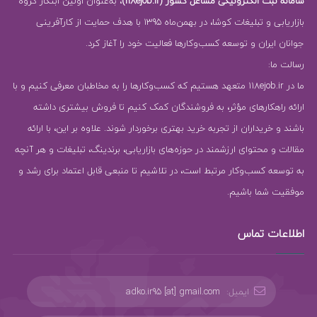
سامانه ثبت الکترونیکی مشاغل کشور (118ejob.ir)
، به‌عنوان اولین ابتکار گروه
بازاریابی و تبلیغات کوشا، در بهمن‌ماه 1395 با هدف حمایت از کارآفرینی
جوانان ایران و توسعه کسب‌وکارها فعالیت خود را آغاز کرد.
رسالت ما:
ما در 118ejob.ir متعهد هستیم که کسب‌وکارها را به مخاطبان معرفی کنیم و با
ارائه راهکارهای مؤثر، به فروشندگان کمک کنیم تا فروش بیشتری داشته
باشند و خریداران از تجربه خرید بهتری برخوردار شوند. علاوه بر این، با ارائه
مقالات و محتوای ارزشمند در حوزه‌های بازاریابی، برندینگ، تبلیغات و هر آنچه
به توسعه کسب‌وکار مرتبط است، در تلاشیم تا منبعی قابل اعتماد برای رشد و
موفقیت شما باشیم.
اطلاعات تماس
ایمیل:
adko.ir95 [at] gmail.com