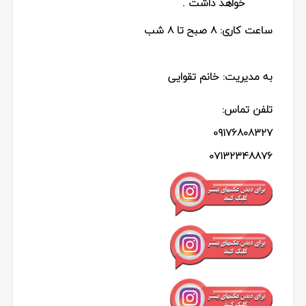
خواهد داشت .
ساعت کاری:
8 صبح تا 8 شب
به مدیریت: خانم تقوایی
تلفن تماس:
09176808327
07132348876