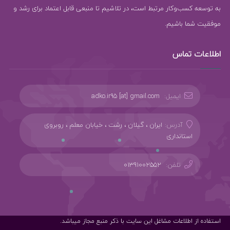
به توسعه کسب‌وکار مرتبط است، در تلاشیم تا منبعی قابل اعتماد برای رشد و
موفقیت شما باشیم.
اطلاعات تماس
ایمیل:
adko.ir95 [at] gmail.com
آدرس:
ایران ، گیلان ، رشت ، خیابان معلم ، روبروی
استانداری
تلفن:
01391002552
استفاده از اطلاعات مشاغل این سایت با ذکر منبع مجاز میباشد.