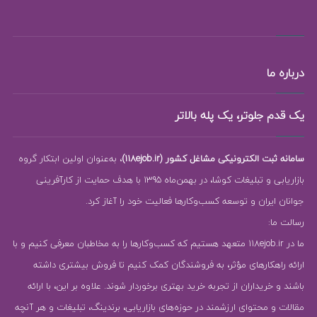
درباره ما
یک قدم جلوتر، یک پله بالاتر
سامانه ثبت الکترونیکی مشاغل کشور (118ejob.ir)
، به‌عنوان اولین ابتکار گروه
بازاریابی و تبلیغات کوشا، در بهمن‌ماه 1395 با هدف حمایت از کارآفرینی
جوانان ایران و توسعه کسب‌وکارها فعالیت خود را آغاز کرد.
رسالت ما:
ما در 118ejob.ir متعهد هستیم که کسب‌وکارها را به مخاطبان معرفی کنیم و با
ارائه راهکارهای مؤثر، به فروشندگان کمک کنیم تا فروش بیشتری داشته
باشند و خریداران از تجربه خرید بهتری برخوردار شوند. علاوه بر این، با ارائه
مقالات و محتوای ارزشمند در حوزه‌های بازاریابی، برندینگ، تبلیغات و هر آنچه