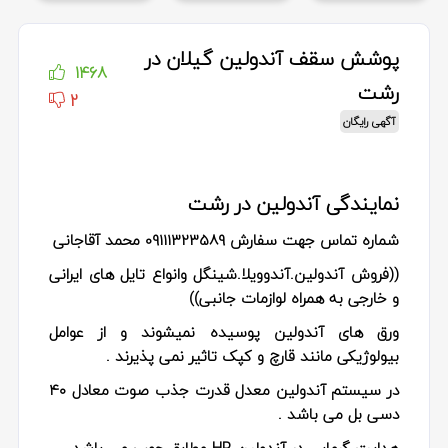
پوشش سقف آندولین گیلان در
1468
رشت
2
آگهی رایگان
نمایندگی آندولین در رشت
شماره تماس جهت سفارش 09111323589 محمد آقاجانی
((فروش آندولین.آندوویلا.شینگل وانواع تایل های ایرانی
و خارجی به همراه لوازمات جانبی))
ورق های آندولین پوسیده نمیشوند و از عوامل
بیولوژیکی مانند قارچ و کپک تاثیر نمی پذیرند .
در سیستم آندولین معدل قدرت جذب صوت معادل ۴۰
دسی بل می باشد .
هدایت گرمایی در آندولین HR مطابق چوب می باشد .